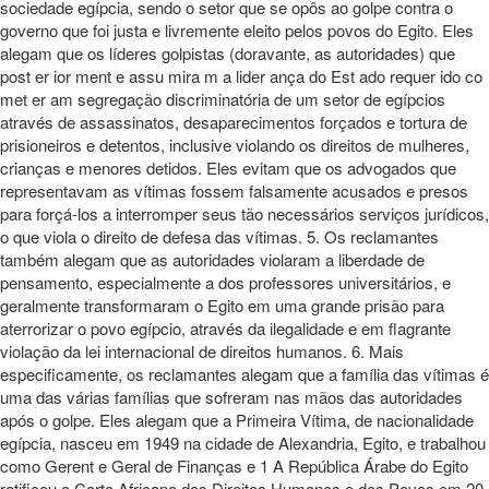
sociedade egípcia, sendo o setor que se opôs ao golpe contra o
governo que foi justa e livremente eleito pelos povos do Egito. Eles
alegam que os líderes golpistas (doravante, as autoridades) que
post er ior ment e assu mira m a lider ança do Est ado requer ido co
met er am segregação discriminatória de um setor de egípcios
através de assassinatos, desaparecimentos forçados e tortura de
prisioneiros e detentos, inclusive violando os direitos de mulheres,
crianças e menores detidos. Eles evitam que os advogados que
representavam as vítimas fossem falsamente acusados e presos
para forçá-los a interromper seus tão necessários serviços jurídicos,
o que viola o direito de defesa das vítimas. 5. Os reclamantes
também alegam que as autoridades violaram a liberdade de
pensamento, especialmente a dos professores universitários, e
geralmente transformaram o Egito em uma grande prisão para
aterrorizar o povo egípcio, através da ilegalidade e em flagrante
violação da lei internacional de direitos humanos. 6. Mais
especificamente, os reclamantes alegam que a família das vítimas é
uma das várias famílias que sofreram nas mãos das autoridades
após o golpe. Eles alegam que a Primeira Vítima, de nacionalidade
egípcia, nasceu em 1949 na cidade de Alexandria, Egito, e trabalhou
como Gerent e Geral de Finanças e 1 A República Árabe do Egito
ratificou a Carta Africana dos Direitos Humanos e dos Povos em 20