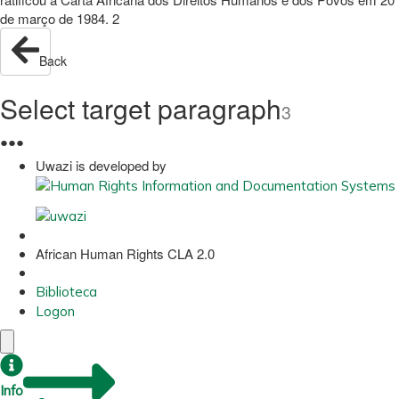
de março de 1984. 2
Back
Select target paragraph
3
●
●
●
Uwazi is developed by
African Human Rights CLA 2.0
Biblioteca
Logon
Info