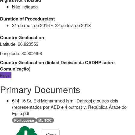
Rights Not Violated
Não indicado
Duration of Proceduretest
31 de mar. de 2016 ~ 22 de fev. de 2018
Country Geolocation
Latitude
:
26.820553
Longitude
:
30.802498
Country Geolocation
(
linked
Decisão da CADHP sobre
Comunicação
)
Egypt
Primary Documents
614-16 Sr. Eid Mohammed Ismil Dahrooj e outros dois
(representados por AED e 4 outros) v. República Árabe do
Egito.pdf
Portuguese
ML TOC
View