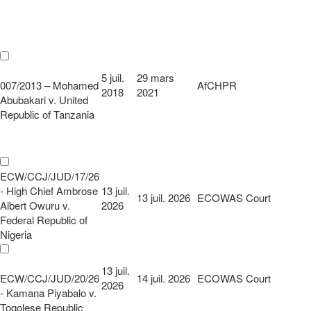
5 juil.
29 mars
007/2013 – Mohamed
AfCHPR
2018
2021
Abubakari v. United
Republic of Tanzania
ECW/CCJ/JUD/17/26
- High Chief Ambrose
13 juil.
13 juil. 2026
ECOWAS Court
Albert Owuru v.
2026
Federal Republic of
Nigeria
13 juil.
ECW/CCJ/JUD/20/26
14 juil. 2026
ECOWAS Court
2026
- Kamana Piyabalo v.
Togolese Republic