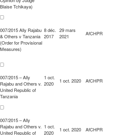
Opinion by Judge
Blaise Tchikaya)
007/2015 Ally Rajabu
8 déc.
29 mars
AfCHPR
& Others v Tanzania
2017
2021
(Order for Provisional
Measures)
007/2015 – Ally
1 oct.
1 oct. 2020
AfCHPR
Rajabu and Others v.
2020
United Republic of
Tanzania
007/2015 – Ally
Rajabu and Others v.
1 oct.
1 oct. 2020
AfCHPR
United Republic of
2020