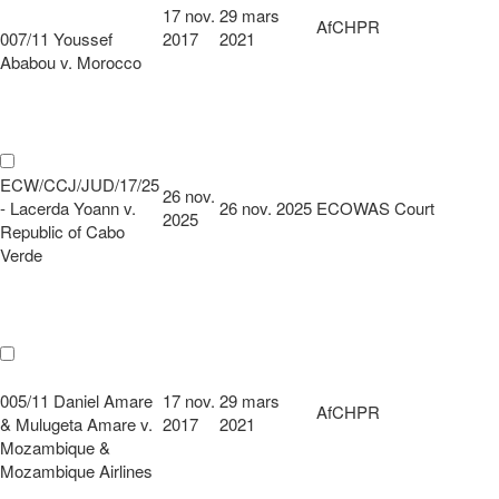
17 nov.
29 mars
AfCHPR
007/11 Youssef
2017
2021
Ababou v. Morocco
ECW/CCJ/JUD/17/25
26 nov.
- Lacerda Yoann v.
26 nov. 2025
ECOWAS Court
2025
Republic of Cabo
Verde
005/11 Daniel Amare
17 nov.
29 mars
AfCHPR
& Mulugeta Amare v.
2017
2021
Mozambique &
Mozambique Airlines