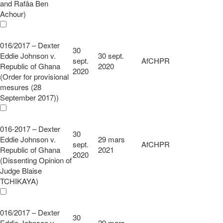
and Rafâa Ben
Achour)
016/2017 – Dexter
30
Eddie Johnson v.
30 sept.
sept.
AfCHPR
Republic of Ghana
2020
2020
(Order for provisional
mesures (28
September 2017))
016-2017 – Dexter
30
Eddie Johnson v.
29 mars
sept.
AfCHPR
Republic of Ghana
2021
2020
(Dissenting Opinion of
Judge Blaise
TCHIKAYA)
016/2017 – Dexter
30
Eddie Johnson v.
29 mars