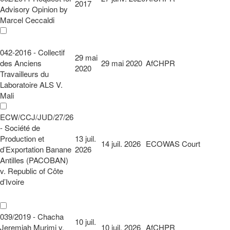
2017
Advisory Opinion by
Marcel Ceccaldi
042-2016 - Collectif
29 mai
des Anciens
29 mai 2020
AfCHPR
2020
Travailleurs du
Laboratoire ALS V.
Mali
ECW/CCJ/JUD/27/26
- Société de
Production et
13 juil.
14 juil. 2026
ECOWAS Court
d’Exportation Banane
2026
Antilles (PACOBAN)
v. Republic of Côte
d’Ivoire
039/2019 - Chacha
10 juil.
Jeremiah Murimi v.
10 juil. 2026
AfCHPR