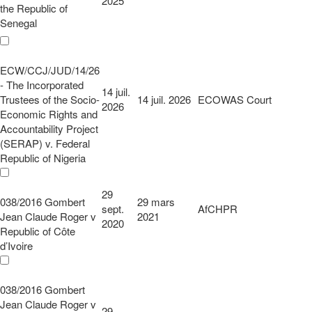
2025
the Republic of
Senegal
ECW/CCJ/JUD/14/26
- The Incorporated
14 juil.
Trustees of the Socio-
14 juil. 2026
ECOWAS Court
2026
Economic Rights and
Accountability Project
(SERAP) v. Federal
Republic of Nigeria
29
038/2016 Gombert
29 mars
sept.
AfCHPR
Jean Claude Roger v
2021
2020
Republic of Côte
d’Ivoire
038/2016 Gombert
Jean Claude Roger v
29