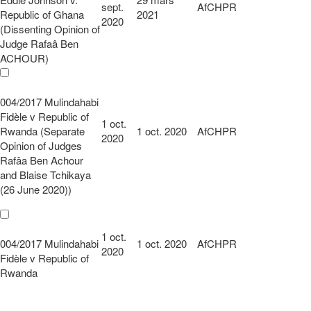
sept.
AfCHPR
Republic of Ghana
2021
2020
(Dissenting Opinion of
Judge Rafaâ Ben
ACHOUR)
004/2017 Mulindahabi
Fidèle v Republic of
1 oct.
Rwanda (Separate
1 oct. 2020
AfCHPR
2020
Opinion of Judges
Rafâa Ben Achour
and Blaise Tchikaya
(26 June 2020))
1 oct.
004/2017 Mulindahabi
1 oct. 2020
AfCHPR
2020
Fidèle v Republic of
Rwanda