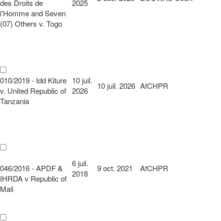
des Droits de
2025
l’Homme and Seven
(07) Others v. Togo
010/2019 - Idd Kiture
10 juil.
10 juil. 2026
AfCHPR
v. United Republic of
2026
Tanzania
6 juil.
046/2016 - APDF &
9 oct. 2021
AfCHPR
2018
IHRDA v Republic of
Mali