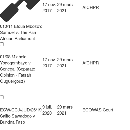
17 nov.
29 mars
AfCHPR
2017
2021
010/11 Efoua Mbozo’o
Samuel v. The Pan
African Parliament
01/08 Michelot
17 nov.
29 mars
Yogogombaye v
AfCHPR
2017
2021
Senegal (Separate
Opinion - Fatsah
Ouguergouz)
9 juil.
29 mars
ECW/CCJ/JUD/26/19
ECOWAS Court
2020
2021
Salifo Sawadogo v
Burkina Faso