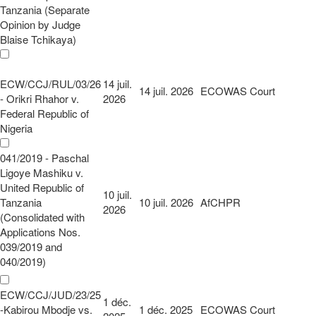
Tanzania (Separate
Opinion by Judge
Blaise Tchikaya)
ECW/CCJ/RUL/03/26
14 juil.
14 juil. 2026
ECOWAS Court
- Orikri Rhahor v.
2026
Federal Republic of
Nigeria
041/2019 - Paschal
Ligoye Mashiku v.
United Republic of
10 juil.
Tanzania
10 juil. 2026
AfCHPR
2026
(Consolidated with
Applications Nos.
039/2019 and
040/2019)
ECW/CCJ/JUD/23/25
1 déc.
-Kabirou Mbodje vs.
1 déc. 2025
ECOWAS Court