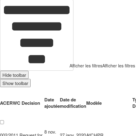
Afficher les filtres
Afficher les filtres
Hide toolbar
Show toolbar
Date
Date de
T
ACERWC Decision
Modèle
ajoutée
modification
D
8 nov.
002/2011 Request for
27 janv. 2020
AfCHPR