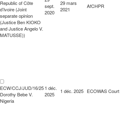
Republic of Côte
29 mars
sept.
AfCHPR
d’Ivoire (Joint
2021
2020
separate opinion
(Justice Ben KIOKO
and Justice Angelo V.
MATUSSE))
ECW/CCJ/JUD/16/25
1 déc.
1 déc. 2025
ECOWAS Court
Dorothy Bebe V.
2025
Nigeria