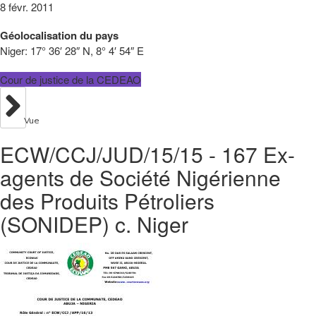
8 févr. 2011
Géolocalisation du pays
Niger:
17° 36′ 28″ N, 8° 4′ 54″ E
Cour de justice de la CEDEAO
Vue
ECW/CCJ/JUD/15/15 - 167 Ex-
agents de Société Nigérienne
des Produits Pétroliers
(SONIDEP) c. Niger