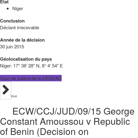
État
Niger
Conclusion
Déclaré irrecevable
Année de la décision
30 juin 2015
Géolocalisation du pays
Niger:
17° 36′ 28″ N, 8° 4′ 54″ E
Cour de justice de la CEDEAO
Vue
ECW/CCJ/JUD/09/15 George
Constant Amoussou v Republic
of Benin (Decision on