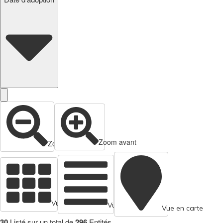
Zoom avant
Zoom arrière
Vue en cartes
Vue tabulaire
Vue en carte
30
Listé sur un total de
296
Entités