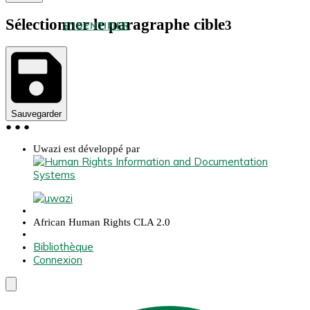
Sélectionner le paragraphe cible
3
S'IDENTIFIER
Sauvegarder
●
●
●
Uwazi est développé par
African Human Rights CLA 2.0
Bibliothèque
Connexion