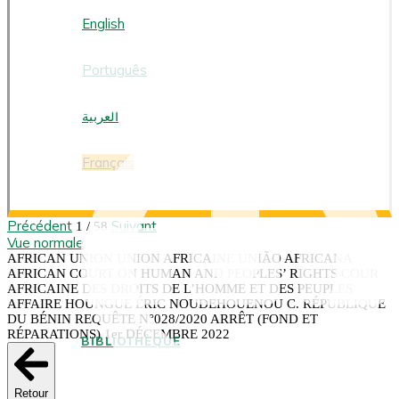
FRANÇAIS
English
Português
العربية
Français
Précédent
Suivant
1 / 58
Vue normale
AFRICAN UNION UNION AFRICAINE UNIÃO AFRICANA
AFRICAN COURT ON HUMAN AND PEOPLES’ RIGHTS COUR
AFRICAINE DES DROITS DE L’HOMME ET DES PEUPLES
AFFAIRE HOUNGUE ÉRIC NOUDEHOUENOU C. RÉPUBLIQUE
DU BÉNIN REQUÊTE N°028/2020 ARRÊT (FOND ET
RÉPARATIONS) 1er DÉCEMBRE 2022
BIBLIOTHÈQUE
Retour