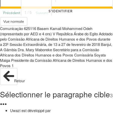
S'IDENTIFIER
1 / 5
Précédent
Suivant
Vue normale
Comunicação 625116 Basem Kamali Mohammed Odeh
(representado por AED e 4 ors) V República Árabe do Egito Adotado
pelo Comissão Africana de Direitos Humanos e dos Povos durante
a 23ª Sessão Extraordinária, de 13 a 27 de fevereiro de 2018 Banjul,
A Gâmbia Dra. Mary Maboreke Secretário para a Comissão
Africana dos Direitos Humanos e dos Povos Comissária Soyata
Maiga Presidente da Comissão Africana de Direitos Humanos e dos
Povos 1
Retour
Sélectionner le paragraphe cible
3
●
●
●
Uwazi est développé par