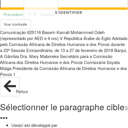
S'IDENTIFIER
1 / 5
Précédent
Suivant
Vue normale
Comunicação 625116 Basem Kamali Mohammed Odeh
(representado por AED e 4 ors) V República Árabe do Egito Adotado
pelo Comissão Africana de Direitos Humanos e dos Povos durante
a 23ª Sessão Extraordinária, de 13 a 27 de fevereiro de 2018 Banjul,
A Gâmbia Dra. Mary Maboreke Secretário para a Comissão
Africana dos Direitos Humanos e dos Povos Comissária Soyata
Maiga Presidente da Comissão Africana de Direitos Humanos e dos
Povos 1
Retour
Sélectionner le paragraphe cible
3
●
●
●
Uwazi est développé par