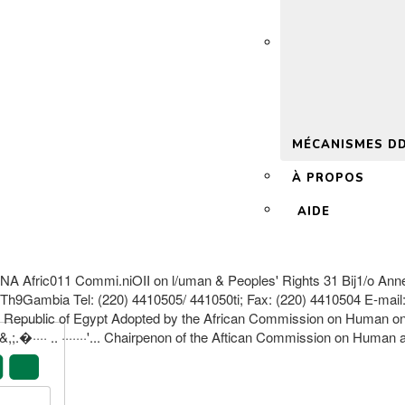
 2.0
MÉCANISMES D
À PROPOS
AIDE
c011 Commi.niOII on l/uman & Peoples' Rights 31 Bij1/o Annex 
Th9Gambia Tel: (220) 4410505/ 441050ti; Fax: (220) 4410504 E-mail
ab Republic of Egypt Adopted by the African Commission on Human on
.�···· .. ·······'... Chairpenon of the Aftican Commission on Human an