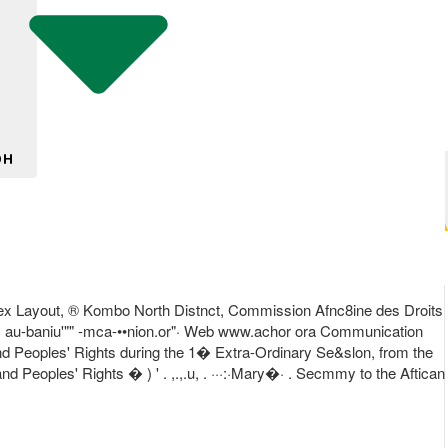
DH
Layout, ® Kombo North Distnct, Commission Afnc8ine des Droits
: au-baniu'"" -mca-••nion.or"· Web www.achor ora Communication
d Peoples' Rights during the 1� Extra-Ordinary Se&slon, from the
d Peoples' Rights � ) ' . ,.,.u, . ···:·Mary�· . Secmmy to the Aftican