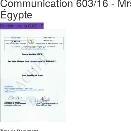
Communication 603/16 - Mrs.
Égypte
Décision de la CADHP
Type de Document