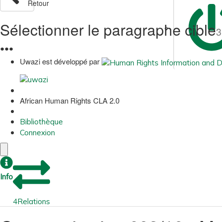
Retour
Sélectionner le paragraphe cible
3
●
●
●
Uwazi est développé par
African Human Rights CLA 2.0
Bibliothèque
Connexion
Info
4
Relations