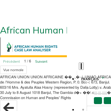
African Human Rights CLA
1 / 6
Précédent
Suivant
Vue normale
AFRICAN UNION UNION AFRICAINE ��, .,�--i, UNIAO AFRICANA Afri
FRANÇAIS
de /'Homme & des Peuples Western Region, P. 0. Bo>< 673, Banjul. 
603/16 Mrs. Ayatulla Alaa Hosny (represented by Dalia Lotty) v. Ar
30 July to 8 August 1018 Banjul, The Gambia d�+ ��\ c;;;.;;;.;;;;;�&,;
Connnisaion on Human and Peoples' Rights