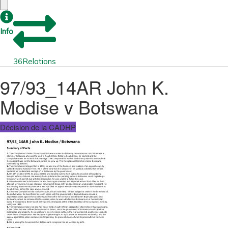
Info
36
Relations
97/93_14AR John K.
Modise v Botswana
Décision de la CADHP