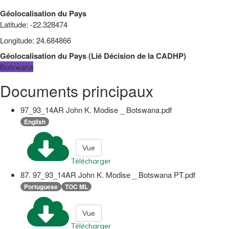
Géolocalisation du Pays
Latitude
:
-22.328474
Longitude
:
24.684866
Géolocalisation du Pays
(
Lié
Décision de la CADHP
)
Botswana
Documents principaux
97_93_14AR John K. Modise _ Botswana.pdf
English
Vue
Télécharger
87. 97_93_14AR John K. Modise _ Botswana PT.pdf
Portuguese
TOC ML
Vue
Télécharger