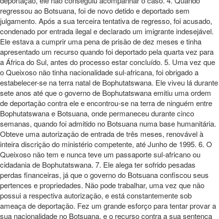
deportação, ele não conseguiu acompanhar o caso. 4. Quando
regressou ao Botsuana, foi de novo detido e deportado sem
julgamento. Após a sua terceira tentativa de regresso, foi acusado,
condenado por entrada ilegal e declarado um imigrante indesejável.
Ele estava a cumprir uma pena de prisão de dez meses e tinha
apresentado um recurso quando foi deportado pela quarta vez para
a África do Sul, antes do processo estar concluído. 5. Uma vez que
o Queixoso não tinha nacionalidade sul-africana, foi obrigado a
estabelecer-se na terra natal de Bophutatswana. Ele viveu lá durante
sete anos até que o governo de Bophutatswana emitiu uma ordem
de deportação contra ele e encontrou-se na terra de ninguém entre
Bophutatswana e Botsuana, onde permaneceu durante cinco
semanas, quando foi admitido no Botsuana numa base humanitária.
Obteve uma autorização de entrada de três meses, renovável à
inteira discrição do ministério competente, até Junho de 1995. 6. O
Queixoso não tem e nunca teve um passaporte sul-africano ou
cidadania de Bophutatswana. 7. Ele alega ter sofrido pesadas
perdas financeiras, já que o governo do Botsuana confiscou seus
pertences e propriedades. Não pode trabalhar, uma vez que não
possui a respectiva autorização, e está constantemente sob
ameaça de deportação. Fez um grande esforço para tentar provar a
sua nacionalidade no Botsuana, e o recurso contra a sua sentença