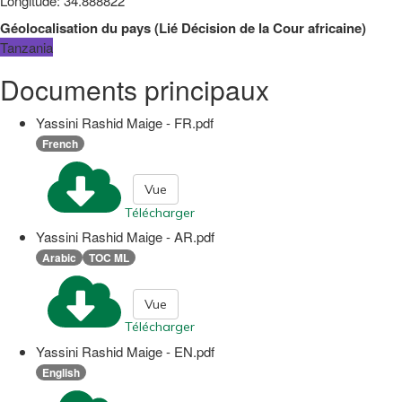
Longitude
:
34.888822
Géolocalisation du pays
(
Lié
Décision de la Cour africaine
)
Tanzania
Documents principaux
Yassini Rashid Maige - FR.pdf
French
Vue
Télécharger
Yassini Rashid Maige - AR.pdf
Arabic
TOC ML
Vue
Télécharger
Yassini Rashid Maige - EN.pdf
English