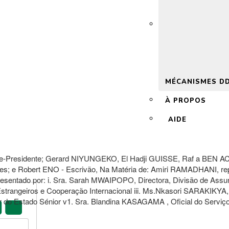
 2.0
MÉCANISMES D
À PROPOS
AIDE
 Vice-Presidente; Gerard NIYUNGEKO, El Hadji GUISSE, Raf a BE
 e Robert ENO - Escrivão, Na Matéria de: Amiri RAMADHANI, rep
ado por: i. Sra. Sarah MWAIPOPO, Directora, Divisão de Assunto
Estrangeiros e Cooperação Internacional iii. Ms.Nkasori SARAKIKY
 do Estado Sénior v1. Sra. Blandina KASAGAMA , Oficial do Serviço