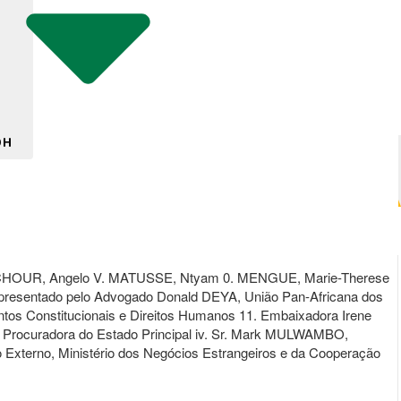
DH
N ACHOUR, Angelo V. MATUSSE, Ntyam 0. MENGUE, Marie-Therese
resentado pelo Advogado Donald DEYA, União Pan-Africana dos
s Constitucionais e Direitos Humanos 11. Embaixadora Irene
A, Procuradora do Estado Principal iv. Sr. Mark MULWAMBO,
 Externo, Ministério dos Negócios Estrangeiros e da Cooperação