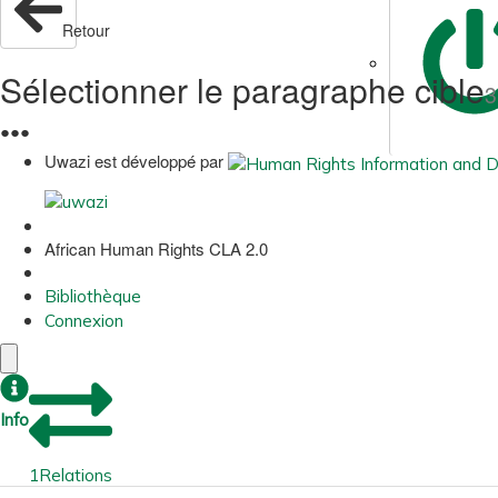
Retour
Sélectionner le paragraphe cible
3
●
●
●
Uwazi est développé par
African Human Rights CLA 2.0
Bibliothèque
Connexion
Info
1
Relations