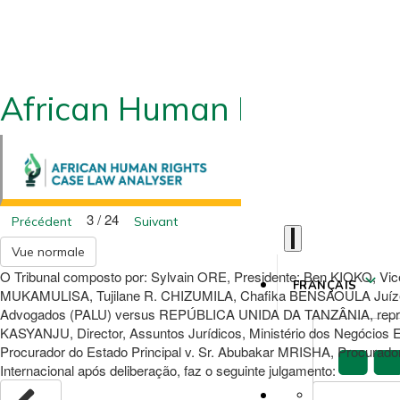
African Human Rights CLA
3 / 24
Précédent
Suivant
Vue normale
O Tribunal composto por: Sylvain ORE, Presidente; Ben KIOKO,
FRANÇAIS
MUKAMULISA, Tujilane R. CHIZUMILA, Chafika BENSAOULA Juízes;
Advogados (PALU) versus REPÚBLICA UNIDA DA TANZÂNIA, represent
KASYANJU, Director, Assuntos Jurídicos, Ministério dos Negócios 
Procurador do Estado Principal v. Sr. Abubakar MRISHA, Procurador
Internacional após deliberação, faz o seguinte julgamento: