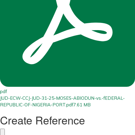
pdf
JUD-ECW-CCJ-JUD-31-25-MOSES-ABIODUN-vs.-fEDERAL-
REPUBLIC-OF-NIGERIA-PORT.pdf
7.61 MB
Create Reference