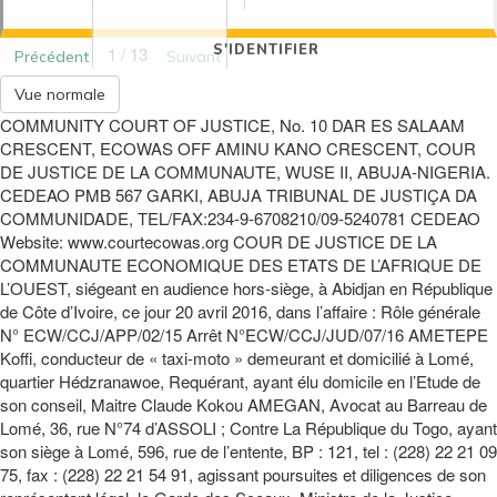
S'IDENTIFIER
1 / 13
Précédent
Suivant
Vue normale
COMMUNITY COURT OF JUSTICE, No. 10 DAR ES SALAAM
CRESCENT, ECOWAS OFF AMINU KANO CRESCENT, COUR
DE JUSTICE DE LA COMMUNAUTE, WUSE II, ABUJA-NIGERIA.
CEDEAO PMB 567 GARKI, ABUJA TRIBUNAL DE JUSTIÇA DA
COMMUNIDADE, TEL/FAX:234-9-6708210/09-5240781 CEDEAO
Website: www.courtecowas.org COUR DE JUSTICE DE LA
COMMUNAUTE ECONOMIQUE DES ETATS DE L’AFRIQUE DE
L’OUEST, siégeant en audience hors-siège, à Abidjan en République
de Côte d’Ivoire, ce jour 20 avril 2016, dans l’affaire : Rôle générale
N° ECW/CCJ/APP/02/15 Arrêt N°ECW/CCJ/JUD/07/16 AMETEPE
Koffi, conducteur de « taxi-moto » demeurant et domicilié à Lomé,
quartier Hédzranawoe, Requérant, ayant élu domicile en l’Etude de
son conseil, Maitre Claude Kokou AMEGAN, Avocat au Barreau de
Lomé, 36, rue N°74 d’ASSOLI ; Contre La République du Togo, ayant
son siège à Lomé, 596, rue de l’entente, BP : 121, tel : (228) 22 21 09
75, fax : (228) 22 21 54 91, agissant poursuites et diligences de son