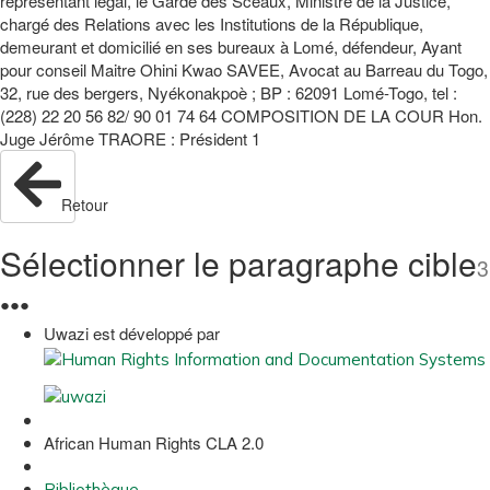
représentant légal, le Garde des Sceaux, Ministre de la Justice,
chargé des Relations avec les Institutions de la République,
demeurant et domicilié en ses bureaux à Lomé, défendeur, Ayant
pour conseil Maitre Ohini Kwao SAVEE, Avocat au Barreau du Togo,
32, rue des bergers, Nyékonakpoè ; BP : 62091 Lomé-Togo, tel :
(228) 22 20 56 82/ 90 01 74 64 COMPOSITION DE LA COUR Hon.
Juge Jérôme TRAORE : Président 1
Retour
Sélectionner le paragraphe cible
3
●
●
●
Uwazi est développé par
African Human Rights CLA 2.0
Bibliothèque