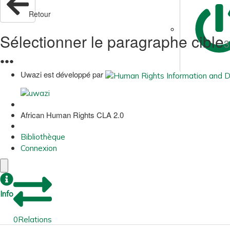
Retour
Sélectionner le paragraphe cible
3
●
●
●
Uwazi est développé par
African Human Rights CLA 2.0
Bibliothèque
Connexion
Info
0
Relations