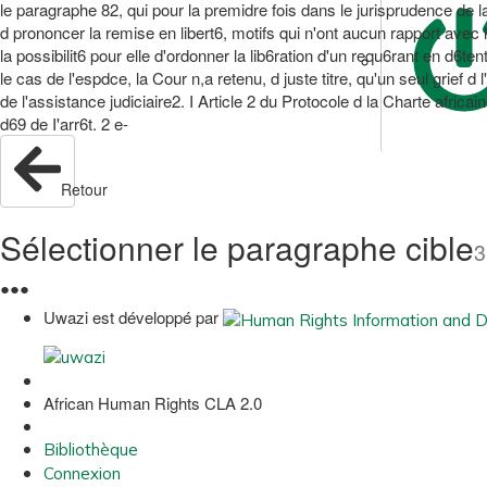
le paragraphe 82, qui pour la premidre fois dans le jurisprudence d
d prononcer la remise en libert6, motifs qui n'ont aucun rapport avec 
la possibilit6 pour elle d'ordonner la lib6ration d'un requ6rant en d6t
le cas de l'espdce, la Cour n,a retenu, d juste titre, qu'un seul grief d
de l'assistance judiciaire2. I Article 2 du Protocole d la Charte afri
d69 de I'arr6t. 2 e-
Retour
Sélectionner le paragraphe cible
3
●
●
●
Uwazi est développé par
African Human Rights CLA 2.0
Bibliothèque
Connexion