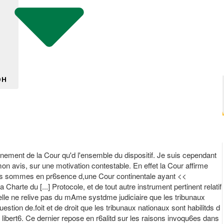
DH
onnement de la Cour qu'd l'ensemble du dispositif. Je suis cependant
on avis, sur une motivation contestable. En effet la Cour affirme
fi nous sommes en pr6sence d,une Cour continentale ayant <<
 Charte du [...] Protocole, et de tout autre instrument pertinent relatif
u'elle ne relive pas du mAme systdme judiciaire que les tribunaux
estion de.foit et de droit que les tribunaux nationaux sont habilitds d
 libert6. Ce dernier repose en r6alitd sur les raisons invoqu6es dans