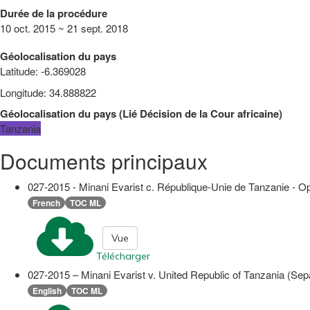
Durée de la procédure
10 oct. 2015 ~ 21 sept. 2018
Géolocalisation du pays
Latitude
:
-6.369028
Longitude
:
34.888822
Géolocalisation du pays
(
Lié
Décision de la Cour africaine
)
Tanzania
Documents principaux
027-2015 - Minani Evarist c. République-Unie de Tanzanie - Op
French
TOC ML
Vue
Télécharger
027-2015 – Minani Evarist v. United Republic of Tanzania (Sep
English
TOC ML