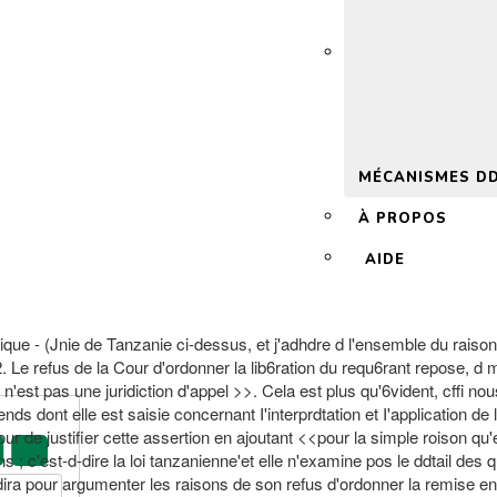
 2.0
MÉCANISMES D
À PROPOS
AIDE
blique - (Jnie de Tanzanie ci-dessus, et j'adhdre d l'ensemble du rais
 Le refus de la Cour d'ordonner la lib6ration du requ6rant repose, d m
lle n'est pas une juridiction d'appel >>. Cela est plus qu'6vident, cf
s dont elle est saisie concernant I'interprdtation et I'application de la
our de justifier cette assertion en ajoutant <<pour la simple roison q
; c'est-d-dire la loi tanzanienne'et elle n'examine pos le ddtail des qu
 dira pour argumenter les raisons de son refus d'ordonner la remise en