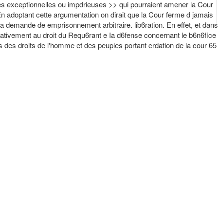
ces exceptionnelles ou impdrieuses >> qui pourraient amener la Cour
 En adoptant cette argumentation on dirait que la Cour ferme d jamais
r la demande de emprisonnement arbitraire. lib6ration. En effet, et dans
c) relativement au droit du Requ6rant e Ia d6fense concernant le b6n6fice
hes des droits de l'homme et des peuples portant crdation de la cour 65