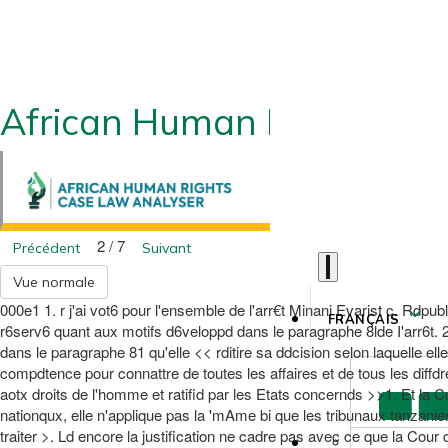
African Human Rights CLA
2 / 7
Précédent
Suivant
Vue normale
000e1 1. r j'ai vot6 pour l'ensemble de l'arr€t Minani Evarist c. Rdpu
FRANÇAIS
r6serv6 quant aux motifs d6veloppd dans le paragraphe 8lde I'arr6t. 2.
dans le paragraphe 81 qu'elle << rditire sa ddcision selon laquelle e
compdtence pour connattre de toutes les affaires et de tous les diffdrend
aotx droits de l'homme et ratifid par les Etats concernds >>1. Et la C
nationqux, elle n'applique pas la 'mAme bi que les tribunaux tanzaniens 
traiter >. Ld encore la justification ne cadre pas avec ce que la Cour