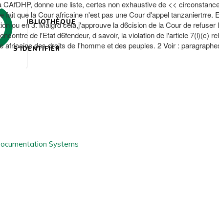
e la CAfDHP, donne une liste, certes non exhaustive de << circonstan
le fait que la Cour africaine n'est pas une Cour d'appel tanzaniertrre.
BIBLIOTHÈQUE
ention ou en 3. Malgrd cela,j'approuve la d6cision de la Cour de refuse
 l'encontre de l'Etat d6fendeur, d savoir, la violation de l'article 7(l)(
caine africaine des droits de I'homme et des peuples. 2 Voir : paragrap
S'IDENTIFIER