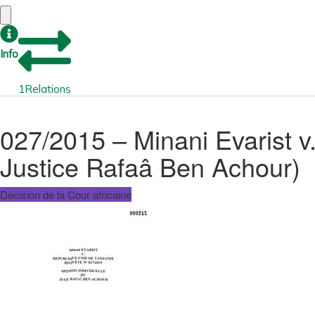
Info
1
Relations
027/2015 – Minani Evarist v
Justice Rafaâ Ben Achour)
Décision de la Cour africaine