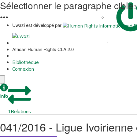
Sélectionner le paragraphe cible
3
●
●
●
Uwazi est développé par
African Human Rights CLA 2.0
Bibliothèque
Connexion
Info
1
Relations
041/2016 - Ligue Ivoirienne