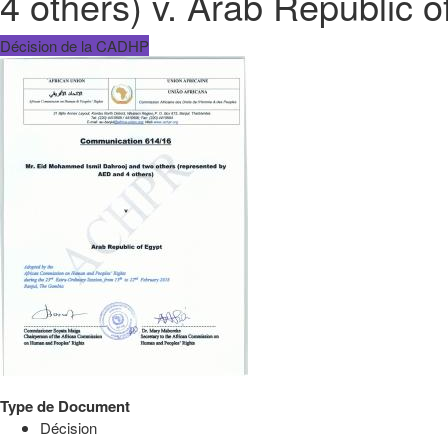
4 others) v. Arab Republic o
Décision de la CADHP
Type de Document
Décision