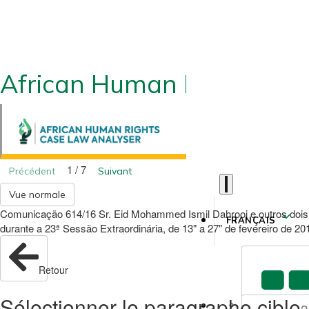
African Human Rights CLA
1 / 7
Précédent
Suivant
Vue normale
Comunicação 614/16 Sr. Eid Mohammed Ismil Dahrooj e outros dois 
FRANÇAIS
durante a 23ª Sessão Extraordinária, de 13" a 27" de fevereiro de 2
Retour
Sélectionner le paragraphe cible