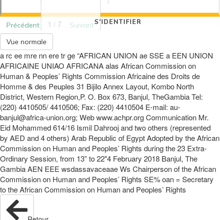
S'IDENTIFIER
1 / 7
Précédent
Suivant
Vue normale
a rc ee mre nn ere tr ge “AFRICAN UNION ae SSE a EEN UNION
AFRICAINE UNIAO AFRICANA alas African Commission on
Human & Peoples’ Rights Commission Africaine des Droits de
Homme & des Peuples 31 Bijilo Annex Layout, Kombo North
District, Western Region,P. O. Box 673, Banjul, TheGambia Tel:
(220) 4410505/ 4410506; Fax: (220) 4410504 E-mail: au-
banjul@africa-union.org; Web www.achpr.org Communication Mr.
Eid Mohammed 614/16 Ismil Dahrooj and two others (represented
by AED and 4 others) Arab Republic of Egypt Adopted by the African
Commission on Human and Peoples’ Rights during the 23 Extra-
Ordinary Session, from 13” to 22"4 February 2018 Banjul, The
Gambia AEN EEE wsdassavaceaae Ws Chairperson of the African
Commission on Human and Peoples’ Rights SE% oan = Secretary
to the African Commission on Human and Peoples’ Rights
Retour