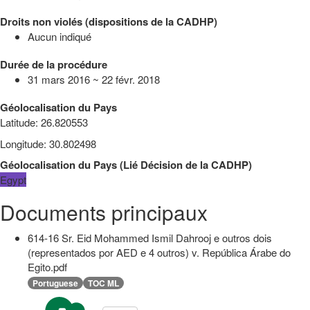
Droits non violés (dispositions de la CADHP)
Aucun indiqué
Durée de la procédure
31 mars 2016 ~ 22 févr. 2018
Géolocalisation du Pays
Latitude
:
26.820553
Longitude
:
30.802498
Géolocalisation du Pays
(
Lié
Décision de la CADHP
)
Egypt
Documents principaux
614-16 Sr. Eid Mohammed Ismil Dahrooj e outros dois
(representados por AED e 4 outros) v. República Árabe do
Egito.pdf
Portuguese
TOC ML