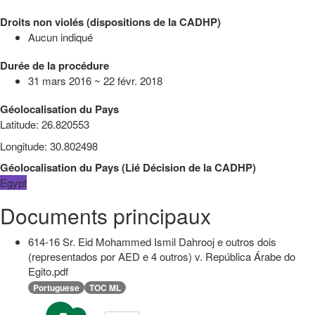
Droits non violés (dispositions de la CADHP)
Aucun indiqué
Durée de la procédure
31 mars 2016 ~ 22 févr. 2018
Géolocalisation du Pays
Latitude
:
26.820553
Longitude
:
30.802498
Géolocalisation du Pays
(
Lié
Décision de la CADHP
)
Egypt
Documents principaux
614-16 Sr. Eid Mohammed Ismil Dahrooj e outros dois
(representados por AED e 4 outros) v. República Árabe do
Egito.pdf
Portuguese
TOC ML