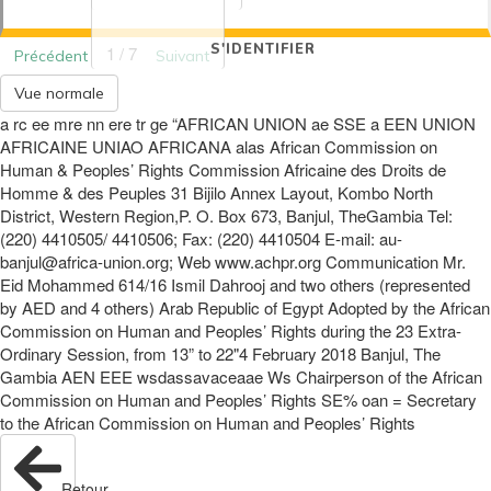
S'IDENTIFIER
1 / 7
Précédent
Suivant
Vue normale
a rc ee mre nn ere tr ge “AFRICAN UNION ae SSE a EEN UNION
AFRICAINE UNIAO AFRICANA alas African Commission on
Human & Peoples’ Rights Commission Africaine des Droits de
Homme & des Peuples 31 Bijilo Annex Layout, Kombo North
District, Western Region,P. O. Box 673, Banjul, TheGambia Tel:
(220) 4410505/ 4410506; Fax: (220) 4410504 E-mail: au-
banjul@africa-union.org; Web www.achpr.org Communication Mr.
Eid Mohammed 614/16 Ismil Dahrooj and two others (represented
by AED and 4 others) Arab Republic of Egypt Adopted by the African
Commission on Human and Peoples’ Rights during the 23 Extra-
Ordinary Session, from 13” to 22"4 February 2018 Banjul, The
Gambia AEN EEE wsdassavaceaae Ws Chairperson of the African
Commission on Human and Peoples’ Rights SE% oan = Secretary
to the African Commission on Human and Peoples’ Rights
Retour