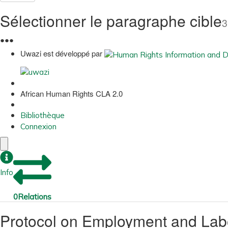
Sélectionner le paragraphe cible
3
●
●
●
Uwazi est développé par
African Human Rights CLA 2.0
Bibliothèque
Connexion
Info
0
Relations
Protocol on Employment and La