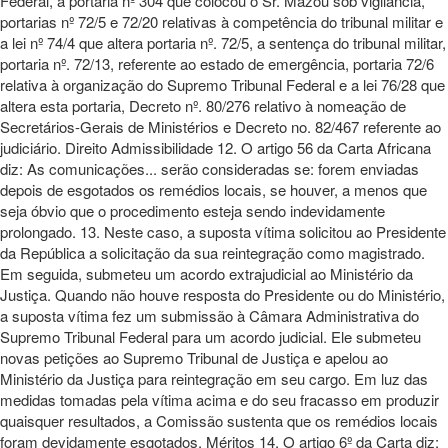
Federal, a portaria nº 304 que colocou o Sr. Mazou sob vigilância,
portarias nº 72/5 e 72/20 relativas à competência do tribunal militar e
a lei nº 74/4 que altera portaria nº. 72/5, a sentença do tribunal militar,
portaria nº. 72/13, referente ao estado de emergência, portaria 72/6
relativa à organização do Supremo Tribunal Federal e a lei 76/28 que
altera esta portaria, Decreto nº. 80/276 relativo à nomeação de
Secretários-Gerais de Ministérios e Decreto no. 82/467 referente ao
judiciário. Direito Admissibilidade 12. O artigo 56 da Carta Africana
diz: As comunicações... serão consideradas se: forem enviadas
depois de esgotados os remédios locais, se houver, a menos que
seja óbvio que o procedimento esteja sendo indevidamente
prolongado. 13. Neste caso, a suposta vítima solicitou ao Presidente
da República a solicitação da sua reintegração como magistrado.
Em seguida, submeteu um acordo extrajudicial ao Ministério da
Justiça. Quando não houve resposta do Presidente ou do Ministério,
a suposta vítima fez um submissão à Câmara Administrativa do
Supremo Tribunal Federal para um acordo judicial. Ele submeteu
novas petições ao Supremo Tribunal de Justiça e apelou ao
Ministério da Justiça para reintegração em seu cargo. Em luz das
medidas tomadas pela vítima acima e do seu fracasso em produzir
quaisquer resultados, a Comissão sustenta que os remédios locais
foram devidamente esgotados. Méritos 14. O artigo 6º da Carta diz: