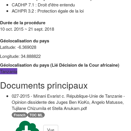
CADHP 7.1 : Droit d'être entendu
ACHPR 3.2 : Protection égale de la loi
Durée de la procédure
10 oct. 2015 ~ 21 sept. 2018
Géolocalisation du pays
Latitude
:
-6.369028
Longitude
:
34.888822
Géolocalisation du pays
(
Lié
Décision de la Cour africaine
)
Tanzania
Documents principaux
027-2015 - Minani Evarist c. République-Unie de Tanzanie -
Opinion dissidente des Juges Ben KioKo, Angelo Matusse,
Tujilane Chizumila et Stella Anukam.pdf
French
TOC ML
Vue