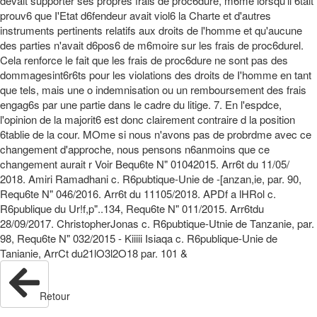
devait supporter ses propres frais de proc6dure, m6me lorsqu'il 6tait
prouv6 que I'Etat d6fendeur avait viol6 la Charte et d'autres
instruments pertinents relatifs aux droits de l'homme et qu'aucune
des parties n'avait d6pos6 de m6moire sur les frais de proc6durel.
Cela renforce le fait que les frais de proc6dure ne sont pas des
dommagesint6r6ts pour les violations des droits de I'homme en tant
que tels, mais une o indemnisation ou un remboursement des frais
engag6s par une partie dans le cadre du litige. 7. En l'espdce,
l'opinion de la majorit6 est donc clairement contraire d la position
6tablie de la cour. MOme si nous n'avons pas de probrdme avec ce
changement d'approche, nous pensons n6anmoins que ce
changement aurait r Voir Bequ6te N" 01042015. Arr6t du 11/05/
2018. Amiri Ramadhani c. R6pubtique-Unie de -[anzan,ie, par. 90,
Requ6te N" 046/2016. Arr6t du 11105/2018. APDf a lHRol c.
R6publique du Ur!f,p"..134, Requ6te N" 011/2015. Arr6tdu
28/09/2017. ChristopherJonas c. R6pubtique-Utnie de Tanzanie, par.
98, Requ6te N" 032/2015 - Kiiiii Isiaqa c. R6publique-Unie de
Tanianie, ArrCt du21lO3l2O18 par. 101 &
Retour