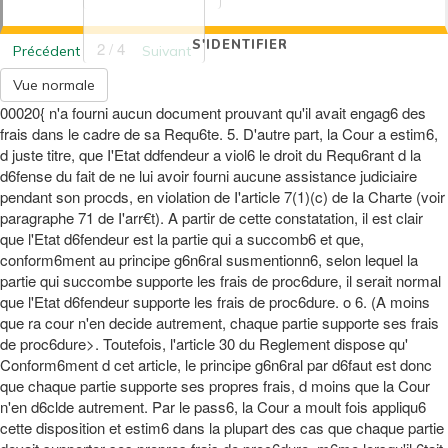
S'IDENTIFIER
2 / 4
Précédent
Suivant
Vue normale
00020{ n'a fourni aucun document prouvant qu'il avait engag6 des
frais dans le cadre de sa Requ6te. 5. D'autre part, la Cour a estim6,
d juste titre, que I'Etat ddfendeur a viol6 le droit du Requ6rant d la
d6fense du fait de ne lui avoir fourni aucune assistance judiciaire
pendant son procds, en violation de I'article 7(1)(c) de Ia Charte (voir
paragraphe 71 de I'arr€t). A partir de cette constatation, il est clair
que l'Etat d6fendeur est la partie qui a succomb6 et que,
conform6ment au principe g6n6ral susmentionn6, selon lequel la
partie qui succombe supporte les frais de proc6dure, il serait normal
que l'Etat d6fendeur supporte les frais de proc6dure. o 6. (A moins
que ra cour n'en decide autrement, chaque partie supporte ses frais
de proc6dure>. Toutefois, l'article 30 du Reglement dispose qu'
Conform6ment d cet article, le principe g6n6ral par d6faut est donc
que chaque partie supporte ses propres frais, d moins que la Cour
n'en d6clde autrement. Par le pass6, la Cour a moult fois appliqu6
cette disposition et estim6 dans la plupart des cas que chaque partie