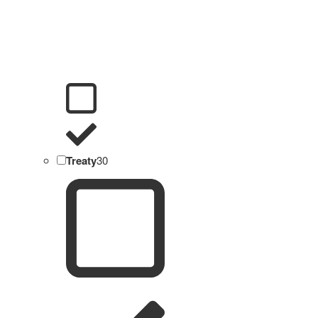
Treaty
30