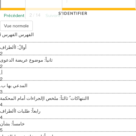
S'IDENTIFIER
2 / 14
Précédent
Suivant
Vue normale
‫الفهرس‬ ‫الفهرس ‪i
.................................................................................................................
‫أوالً‪ :‬األطراف
‪2...............................................................................................................
‫ثانياً‪ :‬موضوع عريضة الدعوى
‪2...............................................................................................................
‫أ‪.‬‬
2.......................................................................................................................
‫ب‪.‬‬ ‫المدعي بها
‪3...............................................................................................................
‫االنتهاكات ُ‬ ‫ثالثاً‪ :‬ملخص اإلجراءات أمام المحكمة
‪4...............................................................................................................
‫رابعاً‪ :‬طلبات األطراف
‪4...............................................................................................................
‫خامساً‪ :‬بشأن
5.......................................................................................................................