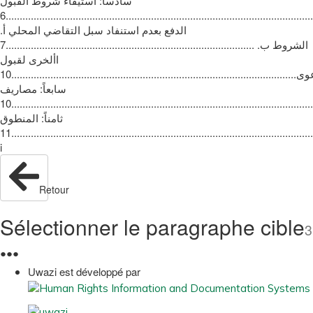
‫سادساً‪ :‬استيفاء شروط القبول
‪6...............................................................................................................
‫أ‪.‬‬ ‫الدفع بعدم استنفاد سبل التقاضي المحلي
‪7.........................................................................................‬‬ ‫ب‪.‬‬ ‫الشروط
األخرى لقبول
الدعوى‪10......................................................................................................‬‬
‫سابعاً‪ :‬مصاريف
10...................................................................................................................
‫ثامناً‪ :‬المنطوق
‪11.............................................................................................................
Retour
Sélectionner le paragraphe cible
3
●
●
●
Uwazi est développé par