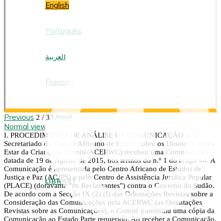
English
Português
العربية
Français
Previous
Next
2 / 33
Normal view
I. PROCEDIMENTO DE ANÁLISE DA COMUNICAÇÃO 1. O
Secretariado do Comité Africano de Peritos sobre os Direitos e Bem-
Estar da Criança (o Comité/ACERWC) recebeu uma Comunicação
datada de 19 de Agosto de 2015, nos termos do n.º 1 do artigo 44. A
Comunicação é apresentada pelo Centro Africano de Estudos de
Justiça e Paz (ACJPS) e pelo Centro de Assistência Jurídica Popular
LIBRARY
(PLACE) (doravante "os Reclamantes") contra o Governo do Sudão.
De acordo com a Secção IX (2) (I) das Orientações Revistas sobre a
Consideração das Comunicações pela ACERWC (as Orientações
Revistas sobre as Comunicações), o Comité transmitiu uma cópia da
Comunicação ao Estado Parte requerido. Ao receber a Comunicação,