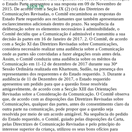
o Estado Parte apresentou a sua resposta em 09 de Novembro de
SIGN IN
2015. De acordo com a Seção IX (2) (vi) das Diretrizes de
Comunicações Revisadas, o Comitê encaminhou as respostas do
Estado Parte requerido aos reclamantes que também apresentaram
esclarecimentos adicionais dentro do prazo. Na sequência da
deliberação sobre os elementos necessários à admissibilidade, o
Comité decidiu que a Comunicação é admissível e transmitiu a sua
decisão às partes em 16 de Janeiro de 2017. 2. O Comitê, de acordo
com a Seção XI das Diretrizes Revisadas sobre Comunicações,
considera necessário realizar uma audiência sobre a Comunicação
onde as partes são convidadas a fazer alegações orais antes dela.
Assim, o Comitê conduziu uma audiência sobre os méritos da
Comunicação em 11-12 de dezembro de 2017 durante sua 30ª
Sessão Ordinária realizada em Khartoum, Sudão, na presença dos
representantes dos requerentes e do Estado requerido. 3. Durante a
audiência de 11 de Dezembro de 2017, o Estado requerido
apresentou um pedido para que a questão fosse resolvida
amigavelmente, de acordo com a Secção XIII das Orientações
Revisadas sobre a Consideração da Comunicação. O Comitê observa
que, de acordo com as disposições das Diretrizes Revisadas sobre
Comunicações, qualquer das partes, antes do consentimento claro da
outra parte na comunicação, pode propor que a questão seja
resolvida por meio de um acordo amigável. Na sequência do pedido
do Estado requerido, o Comité, guiado pelas disposições da Carta,
pelas Directrizes de Comunicação Revisadas e pelo princípio do
interesse superior da criança, utilizou os seus bons ofícios para