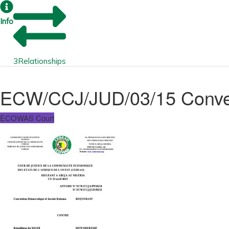
Info
3
Relationships
ECW/CCJ/JUD/03/15 Conven
ECOWAS Court