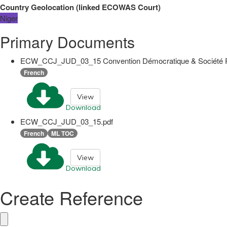
Country Geolocation
(
linked
ECOWAS Court
)
Niger
Primary Documents
ECW_CCJ_JUD_03_15 Convention Démocratique & Société R
French
View
Download
ECW_CCJ_JUD_03_15.pdf
French
ML TOC
View
Download
Create Reference