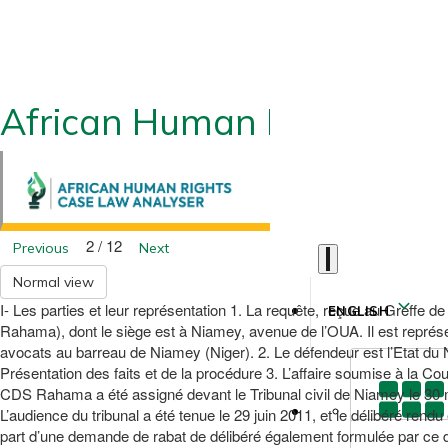
African Human Rights CLA
2 / 12
Previous
Next
Normal view
I- Les parties et leur représentation 1. La requête, reçue au Greffe 
ENGLISH
Rahama), dont le siège est à Niamey, avenue de l’OUA. Il est rep
avocats au barreau de Niamey (Niger). 2. Le défendeur est l’Etat du 
Présentation des faits et de la procédure 3. L’affaire soumise à la Cou
CDS Rahama a été assigné devant le Tribunal civil de Niamey le 30 ma
L’audience du tribunal a été tenue le 29 juin 2011, et le délibéré rend
part d’une demande de rabat de délibéré également formulée par ce 