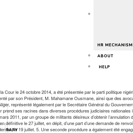
 2.0
HR MECHANISM
ABOUT
HELP
de la Cour le 24 octobre 2014, a été présentée par le parti politique
résenté par son Président, M. Mahamane Ousmane, ainsi que des avo
Niger, représenté légalement par le Secrétaire Général du Gouverneme
r prend ses racines dans diverses procédures judiciaires nationales ini
rs 2011, par un groupe de militants désireux d’obtenir l’annulation d
u en définitive le 27 juillet, en dépit, d’une part d’une demande de ren
dernier, le 19 juillet. 5. Une seconde procédure a également été e
LIBRARY