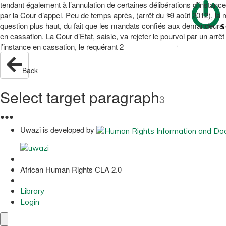
tendant également à l’annulation de certaines délibérations d’instance
par la Cour d’appel. Peu de temps après, (arrêt du 19 août 2012), l
question plus haut, du fait que les mandats confiés aux demandeurs éta
S
en cassation. La Cour d’Etat, saisie, va rejeter le pourvoi par un ar
l’instance en cassation, le requérant 2
Back
Select target paragraph
3
●
●
●
Uwazi is developed by
African Human Rights CLA 2.0
Library
Login