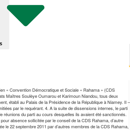
S
 nigérien « Convention Démocratique et Sociale « Rahama » (CDS
cats Maîtres Soulèye Oumarou et Karimoun Niandou, tous deux
nt, établi au Palais de la Présidence de la République à Niamey. II –
tiées par le requérant. 4. A la suite de dissensions internes, le parti
e réunions du parti au cours desquelles ils avaient été sanctionnés.
voi pour absence sollicitée par le conseil de la CDS Rahama, d’autre
ngagée le 22 septembre 2011 par d’autres membres de la CDS Rahama,