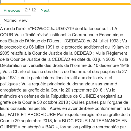
2 / 12
Previous
Next
Normal view
A rendu l’arrêt n°ECW/CCJ/JUD/07/19 dont la teneur suit : LA
COUR Vu le Traité révisé instituant la Communauté Economique
des Etats de l’Afrique de l’Ouest - (CEDEAO) du 24 juillet 1993 ; Vu
le protocole du 06 juillet 1991 et le protocole additionnel du 19 janvier
2005 relatifs à la Cour de Justice de la CEDEAO ; Vu le Règlement
de la Cour de Justice de la CEDEAO en date du 03 juin 2002 ; Vu la
Déclaration universelle des droits de l’homme du 10 décembre 1948
; Vu la Charte africaine des droits de l’homme et des peuples du 27
juin 1981 ; Vu le pacte international relatif aux droits civils et
politiques ; Vu la requête principale du demandeur susnommé
enregistrée au greffe de la Cour le 20 septembre 2018 ; Vu le
mémoire en défense de la République de GUINEE enregistré au
greffe de la Cour le 30 octobre 2018 ; Oui les parties par l’organe de
leurs conseils respectifs ; Après en avoir délibéré conformément à la
loi ; FAITS ET PROCEDURE Par requête enregistrée au greffe de la
Cour le 20 septembre 2018, le « BLOC POUR L’ALTERNANCE EN
GUINEE » en abrégé « BAG », formation politique représentée par