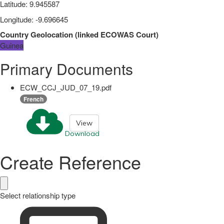
Latitude
:
9.945587
Longitude
:
-9.696645
Country Geolocation
(
linked
ECOWAS Court
)
Guinea
Primary Documents
ECW_CCJ_JUD_07_19.pdf
French
View
Download
Create Reference
Select relationship type