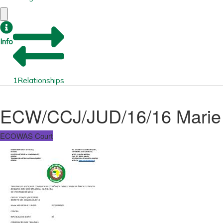
Info
1
Relationships
ECW/CCJ/JUD/16/16 Marie 
ECOWAS Court