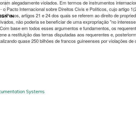
m foram alegadamente violados. Em termos de instrumentos internacion
 - o Pacto Internacional sobre Direitos Civis e Políticos, cujo arti
os Povos, artigos 21 e 24 dos quais se referem ao direito de proprie
IGN IN
dos, não poderia se beneficiar de uma expropriação "no interesse 
om base em todos esses argumentos e fundamentos, os requerentes s
rdene a restituição das terras disputadas aos requerentes e, poste
alizando quase 250 bilhões de francos guineenses por violações de 