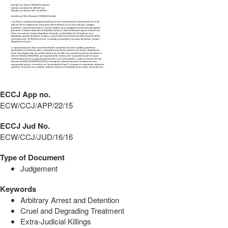
ECCJ App no.
ECW/CCJ/APP/22/15
ECCJ Jud No.
ECW/CCJ/JUD/16/16
Type of Document
Judgement
Keywords
Arbitrary Arrest and Detention
Cruel and Degrading Treatment
Extra-Judicial Killings