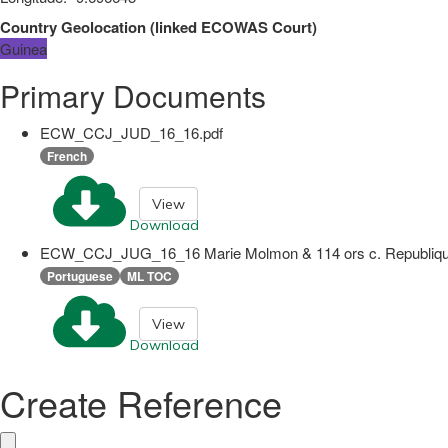
Country Geolocation
(
linked
ECOWAS Court
)
Guinea
Primary Documents
ECW_CCJ_JUD_16_16.pdf
French
View
Download
ECW_CCJ_JUG_16_16 Marie Molmon & 114 ors c. Republique 
Portuguese
ML TOC
View
Download
Create Reference