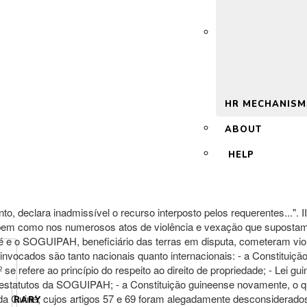
 2.0
HR MECHANISM
ABOUT
HELP
o, declara inadmissível o recurso interposto pelos requerentes..."
bem como nos numerosos atos de violência e vexação que supostam
é e o SOGUIPAH, beneficiário das terras em disputa, cometeram vio
 invocados são tanto nacionais quanto internacionais: - a Constituiçã
3º se refere ao princípio do respeito ao direito de propriedade; - Le
 estatutos da SOGUIPAH; - a Constituição guineense novamente, o que
da Guiné, cujos artigos 57 e 69 foram alegadamente desconsiderados
LIBRARY