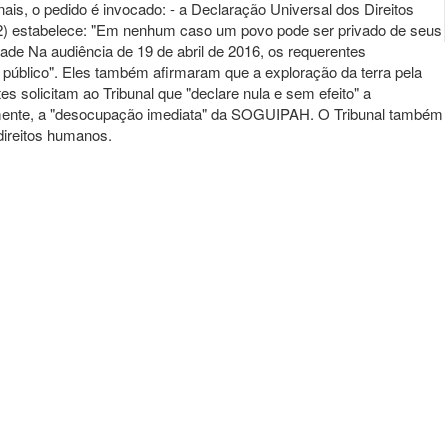
ais, o pedido é invocado: - a Declaração Universal dos Direitos
go 1(2) estabelece: "Em nenhum caso um povo pode ser privado de seus
dade Na audiência de 19 de abril de 2016, os requerentes
público". Eles também afirmaram que a exploração da terra pela
olicitam ao Tribunal que "declare nula e sem efeito" a
riormente, a "desocupação imediata" da SOGUIPAH. O Tribunal também
direitos humanos.