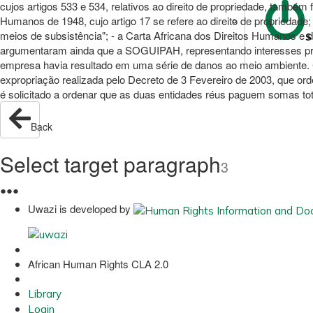
cujos artigos 533 e 534, relativos ao direito de propriedade, també
Humanos de 1948, cujo artigo 17 se refere ao direito de propriedade;
meios de subsistência"; - a Carta Africana dos Direitos Humanos e d
S
argumentaram ainda que a SOGUIPAH, representando interesses priva
empresa havia resultado em uma série de danos ao meio ambiente. C
expropriação realizada pelo Decreto de 3 Fevereiro de 2003, que o
é solicitado a ordenar que as duas entidades réus paguem somas tot
Back
Select target paragraph
3
●
●
●
Uwazi is developed by
African Human Rights CLA 2.0
Library
Login