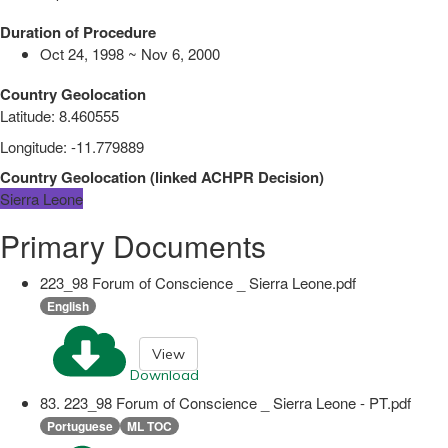
Duration of Procedure
Oct 24, 1998 ~ Nov 6, 2000
Country Geolocation
Latitude
:
8.460555
Longitude
:
-11.779889
Country Geolocation
(
linked
ACHPR Decision
)
Sierra Leone
Primary Documents
223_98 Forum of Conscience _ Sierra Leone.pdf
English
View
Download
83. 223_98 Forum of Conscience _ Sierra Leone - PT.pdf
Portuguese
ML TOC