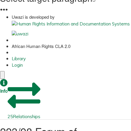
●
●
●
Uwazi is developed by
African Human Rights CLA 2.0
Library
Login
Info
25
Relationships