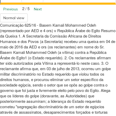
2 / 5
Previous
Next
Normal view
Comunicação 625/16 - Basem Kamali Mohammed Odeh
(representado por AED e 4 ors) v República Árabe do Egito Resumo
da Queixa 1. A Secretaria da Comissão Africana de Direitos
Humanos e dos Povos (a Secretaria) recebeu uma queixa em 04 de
maio de 2016 da AED e ors (os reclamantes) em nome do Sr.
Basem Kamali Mohammed Odeh (a vítima) contra a República
Árabe do Egito1 (o Estado requerido). 2. Os reclamantes afirmam
ter sido autorizados pela Vítima a representá-lo neste caso. 3. O
reclamante afirma que, em 03 de julho de 2013, ocorreu um golpe
militar discriminatório no Estado requerido que violou todos os
direitos humanos, e procurou eliminar um setor específico da
sociedade egípcia, sendo o setor que se opôs ao golpe contra o
governo que foi justa e livremente eleito pelo povo do Egito. Alega
que os líderes do golpe (doravante, as Autoridades) que
posteriormente assumiram; a liderança do Estado requerido
cometeu "segregação discriminatória de um setor de egípcios
através de assassinatos, desaparecimentos forçados e torturas