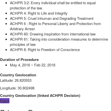
ACHPR 3:2: Every individual shall be entitled to equal
protection of the law.
ACHPR 4: Right to Life and Integrity
ACHPR 5: Cruel Inhuman and Degrading Treatment
ACHPR 6 : Right to Personal Liberty and Protection from
Arbitrary Arrest
ACHPR 60: Drawing inspiration from international law
ACHPR 61: Taking into consideration measures to determine
principles of law
ACHPR 8: Right to Freedom of Conscience
Duration of Procedure
May 4, 2016 ~ Feb 22, 2018
Country Geolocation
Latitude
:
26.820553
Longitude
:
30.802498
Country Geolocation
(
linked
ACHPR Decision
)
Egypt