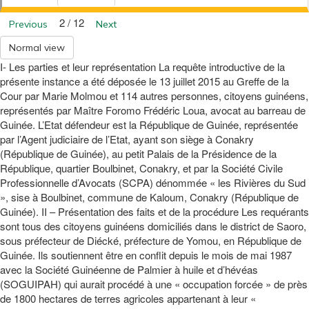
2 / 12
Previous
Next
Normal view
I- Les parties et leur représentation La requête introductive de la
présente instance a été déposée le 13 juillet 2015 au Greffe de la
Cour par Marie Molmou et 114 autres personnes, citoyens guinéens,
représentés par Maître Foromo Frédéric Loua, avocat au barreau de
Guinée. L’Etat défendeur est la République de Guinée, représentée
par l’Agent judiciaire de l’Etat, ayant son siège à Conakry
(République de Guinée), au petit Palais de la Présidence de la
République, quartier Boulbinet, Conakry, et par la Société Civile
Professionnelle d’Avocats (SCPA) dénommée « les Rivières du Sud
», sise à Boulbinet, commune de Kaloum, Conakry (République de
Guinée). II – Présentation des faits et de la procédure Les requérants
sont tous des citoyens guinéens domiciliés dans le district de Saoro,
sous préfecteur de Diécké, préfecture de Yomou, en République de
Guinée. Ils soutiennent être en conflit depuis le mois de mai 1987
avec la Société Guinéenne de Palmier à huile et d’hévéas
(SOGUIPAH) qui aurait procédé à une « occupation forcée » de près
de 1800 hectares de terres agricoles appartenant à leur «