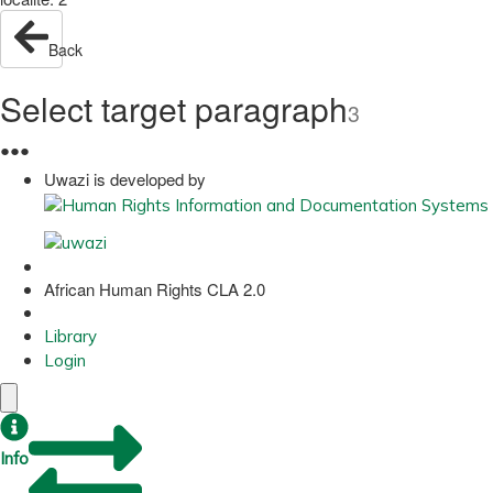
Back
Select target paragraph
3
●
●
●
Uwazi is developed by
African Human Rights CLA 2.0
Library
Login
Info