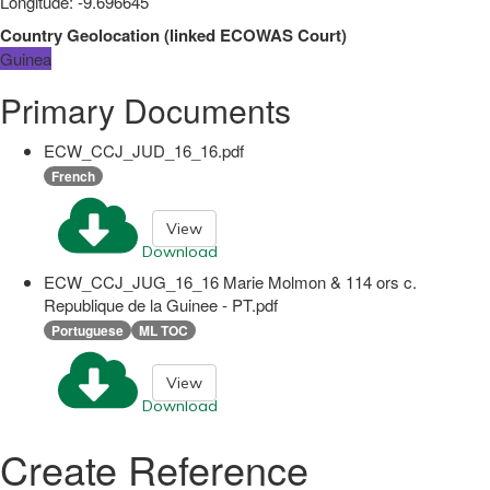
Longitude
:
-9.696645
Country Geolocation
(
linked
ECOWAS Court
)
Guinea
Primary Documents
ECW_CCJ_JUD_16_16.pdf
French
View
Download
ECW_CCJ_JUG_16_16 Marie Molmon & 114 ors c.
Republique de la Guinee - PT.pdf
Portuguese
ML TOC
View
Download
Create Reference