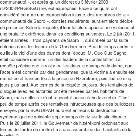
communauté », et après qu’un décret du 3 février 2003
(D/2003/PRG/SGG) les eût expropriés. Face à ce qu’ils ont
considéré comme une expropriation injuste, des membres de la «
communauté de Saoro », dont les requérants, auraient alors décidé
de protester. Selon la requête, il leur fut alors opposé une violence et
une brutalité extrêmes, dans les conditions suivantes. Le 2 juin 2011,
étaient arrêtés « trois paysans de Saoro », qui ont été par la suite
détenus dans les locaux de la Gendarmerie. Peu de temps après, a
eu lieu le viol d’une des dames dont l’époux, M. Ouo Ouo Sagno,
était considéré comme l’un des leaders de la contestation. La
requête précise que le viol a eu lieu dans le champ de la dame, que
l’acte a été commis par des gendarmes, que la victime a ensuite été
menottée et transportée à la prison de Nzérékoré, puis libérée cinq
jours plus tard. Aux termes de la requête toujours, des tentatives de
dialogue avec les autorités ont été menées par les habitants de
Saoro, mais celles-ci n’ont rencontré aucun écho favorable. C’est
peu de temps après ces tentatives infructueuses que des bulldozers
envoyés par la SOGUIPAH auraient entrepris la destruction
systématique de soixante-sept champs de riz sur le site disputé.
Puis le 28 juillet 2011, le Gouverneur de Nzérékoré ordonnait aux
forces de l’ordre de mettre fin à une assemblée des habitants de la
localité. 2