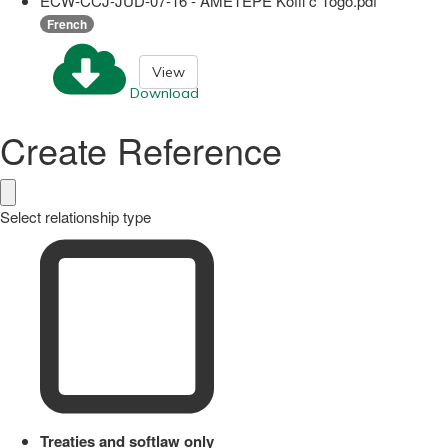
ECW-CCJ-JUD-07-16 - AMETEPE Koffi c Togo.pdf
French
View
Download
Create Reference
Select relationship type
Treaties and softlaw only