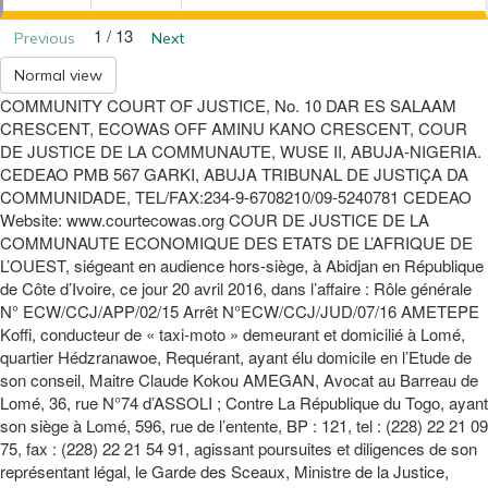
1 / 13
Previous
Next
Normal view
COMMUNITY COURT OF JUSTICE, No. 10 DAR ES SALAAM
CRESCENT, ECOWAS OFF AMINU KANO CRESCENT, COUR
DE JUSTICE DE LA COMMUNAUTE, WUSE II, ABUJA-NIGERIA.
CEDEAO PMB 567 GARKI, ABUJA TRIBUNAL DE JUSTIÇA DA
COMMUNIDADE, TEL/FAX:234-9-6708210/09-5240781 CEDEAO
Website: www.courtecowas.org COUR DE JUSTICE DE LA
COMMUNAUTE ECONOMIQUE DES ETATS DE L’AFRIQUE DE
L’OUEST, siégeant en audience hors-siège, à Abidjan en République
de Côte d’Ivoire, ce jour 20 avril 2016, dans l’affaire : Rôle générale
N° ECW/CCJ/APP/02/15 Arrêt N°ECW/CCJ/JUD/07/16 AMETEPE
Koffi, conducteur de « taxi-moto » demeurant et domicilié à Lomé,
quartier Hédzranawoe, Requérant, ayant élu domicile en l’Etude de
son conseil, Maitre Claude Kokou AMEGAN, Avocat au Barreau de
Lomé, 36, rue N°74 d’ASSOLI ; Contre La République du Togo, ayant
son siège à Lomé, 596, rue de l’entente, BP : 121, tel : (228) 22 21 09
75, fax : (228) 22 21 54 91, agissant poursuites et diligences de son
représentant légal, le Garde des Sceaux, Ministre de la Justice,