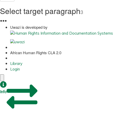
Select target paragraph
3
●
●
●
Uwazi is developed by
African Human Rights CLA 2.0
Library
Login
Info