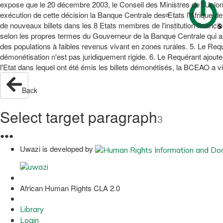
expose que le 20 décembre 2003, le Conseil des Ministres de l'Unio
exécution de cette décision la Banque Centrale des Etats l'Afrique 
de nouveaux billets dans les 8 Etats membres de l'institution financiè
S
selon les propres termes du Gouverneur de la Banque Centrale qui a 
des populations à faibles revenus vivant en zones rurales. 5. Le Requ
démonétisation n'est pas juridiquement rigide. 6. Le Requérant ajoute qu
l'Etat dans lequel ont été émis les billets démonétisés, la BCEAO a vi
Back
Select target paragraph
3
●
●
●
Uwazi is developed by
African Human Rights CLA 2.0
Library
Login