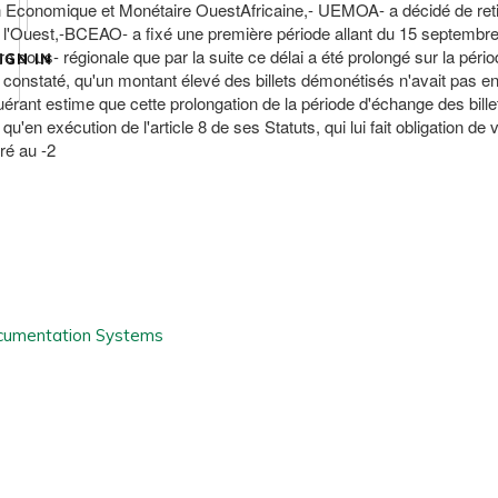
n Economique et Monétaire OuestAfricaine,- UEMOA- a décidé de retir
de l'Ouest,-BCEAO- a fixé une première période allant du 15 septemb
re sous- régionale que par la suite ce délai a été prolongé sur la péri
IGN IN
constaté, qu'un montant élevé des billets démonétisés n'avait pas en
érant estime que cette prolongation de la période d'échange des bille
'en exécution de l'article 8 de ses Statuts, qui lui fait obligation de 
ré au -2