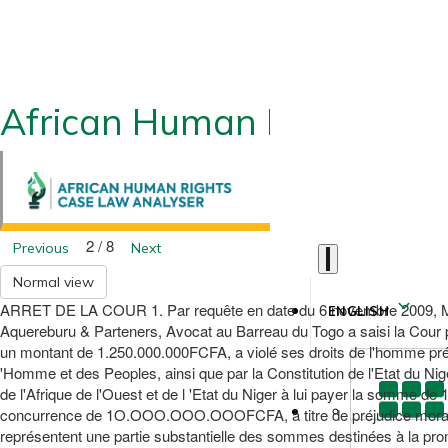
African Human Rights CLA
2 / 8
Previous
Next
Normal view
ARRET DE LA COUR 1. Par requête en date du 6 novembre 2009, Mon
ENGLISH
Aquereburu & Parteners, Avocat au Barreau du Togo a saisi la Cour po
un montant de 1.250.000.000FCFA, a violé ses droits de l'homme prévu
'Homme et des Peoples, ainsi que par la Constitution de l'Etat du Nige
de l'Afrique de l'Ouest et de l 'Etat du Niger à lui payer la somme 
concurrence de 1O.OOO.OOO.OOOFCFA, à titre de préjudice moral, et p
représentent une partie substantielle des sommes destinées à la 