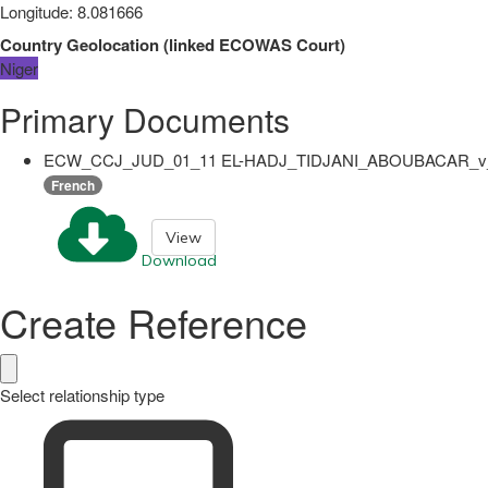
Longitude
:
8.081666
Country Geolocation
(
linked
ECOWAS Court
)
Niger
Primary Documents
ECW_CCJ_JUD_01_11 EL-HADJ_TIDJANI_ABOUBACAR_v_
French
View
Download
Create Reference
Select relationship type