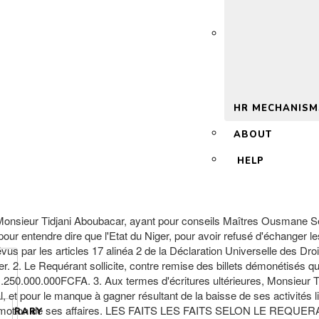
 2.0
HR MECHANISM
ABOUT
HELP
sieur Tidjani Aboubacar, ayant pour conseils Maîtres Ousmane Se
ur entendre dire que l'Etat du Niger, pour avoir refusé d'échanger l
s par les articles 17 alinéa 2 de la Déclaration Universelle des Droi
r. 2. Le Requérant sollicite, contre remise des billets démonétisés qu
de 1.250.000.000FCFA. 3. Aux termes d'écritures ultérieures, Monsieur
our le manque à gagner résultant de la baisse de ses activités liée 
promotion de ses affaires. LES FAITS LES FAITS SELON LE REQUERAN
LIBRARY