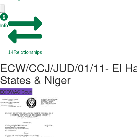
Info
14
Relationships
ECW/CCJ/JUD/01/11- El Hadj
States & Niger
ECOWAS Court