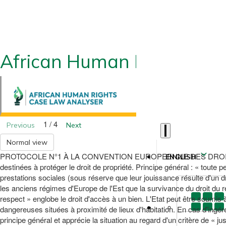
African Human Rights CLA
1 / 4
Previous
Next
Normal view
PROTOCOLE N°1 À LA CONVENTION EUROPEENNE DES DROITS DE L’HOMME
ENGLISH
destinées à protéger le droit de propriété. Principe général : « toute
prestations sociales (sous réserve que leur jouissance résulte d'un dr
les anciens régimes d'Europe de l'Est que la survivance du droit du requ
respect » englobe le droit d'accès à un bien. L'Etat peut être soumis à
dangereuses situées à proximité de lieux d'habitation. En cas d'ingér
principe général et apprécie la situation au regard d'un critère de « just