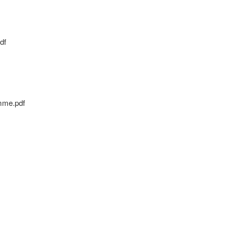
df
omme.pdf