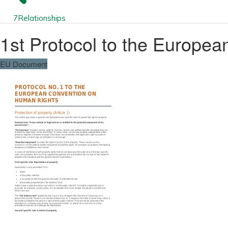
7
Relationships
1st Protocol to the Europe
EU Document