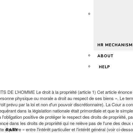
 2.0
HR MECHANISM
ABOUT
HELP
 Le droit à la propriété (article 1) Cet article énonce un prin
 personne physique ou morale a droit au respect de ses biens ». Le ter
oit prévu par la loi et non d'un pouvoir discrétionnaire). La Cour a co
érant dans la législation nationale était primordiale et que le simple e
 l'obligation positive de protéger le respect des droits de propriété, 
ence dans les droits de propriété qui ne relève pas de l'une des deux 
e équilibre » entre l'intérêt particulier et l'intérêt général (voir ci-des
LIBRARY