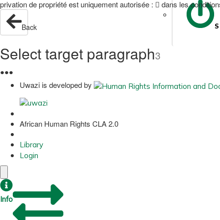
privation de propriété est uniquement autorisée :  dans les conditions
S
Back
Select target paragraph
3
●
●
●
Uwazi is developed by
African Human Rights CLA 2.0
Library
Login
Info