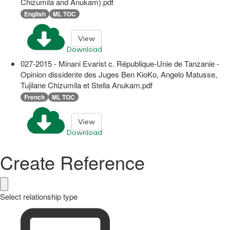
Chizumila and Anukam).pdf
English
ML TOC
View
Download
027-2015 - Minani Evarist c. République-Unie de Tanzanie -
Opinion dissidente des Juges Ben KioKo, Angelo Matusse,
Tujilane Chizumila et Stella Anukam.pdf
French
ML TOC
View
Download
Create Reference
Select relationship type