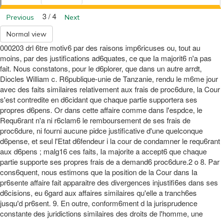
3 / 4
Previous
Next
Normal view
000203 drl 6tre motiv6 par des raisons imp6ricuses ou, tout au
moins, par des justifications ad6quates, ce que Ia majorit6 n'a pas
fait. Nous constatons, pour le d6plorer, que dans un autre arrdt,
Diocles William c. R6publique-unie de Tanzanie, rendu le m6me jour
avec des faits similaires relativement aux frais de proc6dure, la Cour
s'est contredite en d6cidant que chaque partie supportera ses
propres d6pens. Or dans cette affaire comme dans l'espdce, le
Requ6rant n'a ni r6clam6 le remboursement de ses frais de
proc6dure, ni fourni aucune pidce justificative d'une quelconque
d6pense, et seul l'Etat d6fendeur i la cour de condamner le requ6rant
aux d6pens ; malg16 ces faits, Ia majorite a accept6 que chaque
partie supporte ses propres frais de a demand6 proc6dure.2 o 8. Par
cons6quent, nous estimons que la position de la Cour dans Ia
pr6sente affaire fait apparaitre des divergences injustifi6es dans ses
d6cisions, eu 6gard aux affaires similaires qu'elle a tranch6es
jusqu'd pr6sent. 9. En outre, conform6ment d la jurisprudence
constante des juridictions similaires des droits de l'homme, une