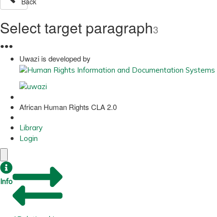
Back
Select target paragraph
3
●
●
●
Uwazi is developed by
African Human Rights CLA 2.0
Library
Login
Info