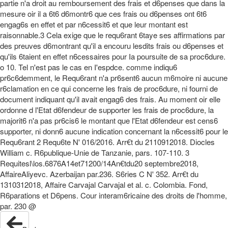
partie n'a droit au remboursement des frais et d6penses que dans la
mesure oir il a 6t6 d6montr6 que ces frais ou d6penses ont 6t6
engag6s en effet et par n6cessit6 et que leur montant est
raisonnable.3 Cela exige que le requ6rant 6taye ses affirmations par
des preuves d6montrant qu'il a encouru lesdits frais ou d6penses et
qu'ils 6taient en effet n6cessaires pour Ia poursuite de sa proc6dure.
o 10. Tel n'est pas le cas en I'espdce. comme indiqu6
pr6c6demment, le Requ6rant n'a pr6sent6 aucun m6moire ni aucune
r6clamation en ce qui concerne les frais de proc6dure, ni fourni de
document indiquant qu'il avait engag6 des frais. Au moment oir elle
ordonne d l'Etat d6fendeur de supporter les frais de proc6dure, la
majorit6 n'a pas pr6cis6 le montant que l'Etat d6fendeur est cens6
supporter, ni donn6 aucune indication concernant la n6cessit6 pour le
Requ6rant 2 Requ6te N' 016/2016. Arr€t du 2110912018. Diocles
William c. R6publique-Unie de Tanzanie, pars. 107-110. 3
Requitesl\los.6876A14et71200/14An€tdu20 septembre2018,
AffaireAliyevc. Azerbaijan par.236. S6ries C N' 352. Arr€t du
1310312018, Affaire Carvajal Carvajal et al. c. Colombia. Fond,
R6parations et D6pens. Cour interam6ricaine des droits de l'homme,
par. 230 @