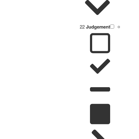
22
Judgement