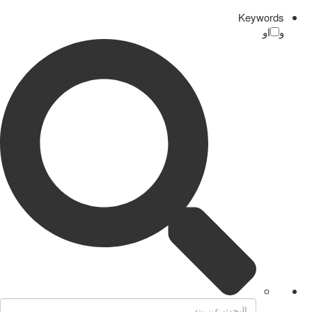
Keywords
و
او