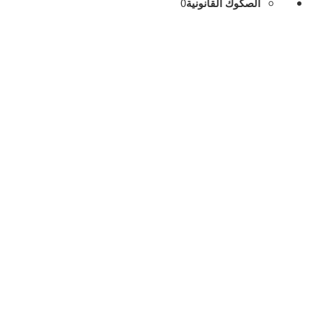
الصكوك القانونية
0