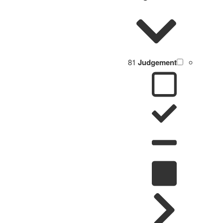
81
Judgement