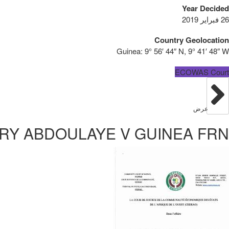
Year Decided
26 فبراير 2019
Country Geolocation
Guinea:
9° 56′ 44″ N, 9° 41′ 48″ W
ECOWAS Court
عرض
RY ABDOULAYE V GUINEA FRN