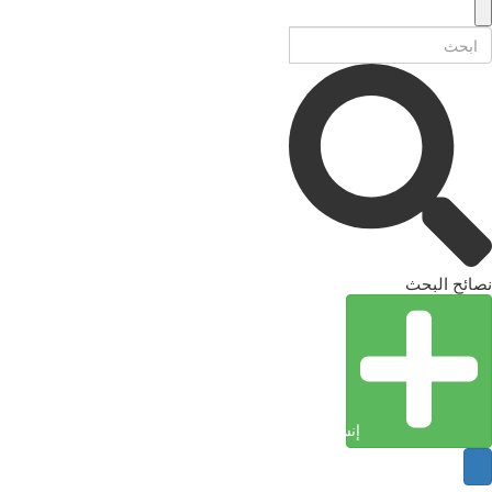
نصائح البحث
إنشاء كيان (إدخال)