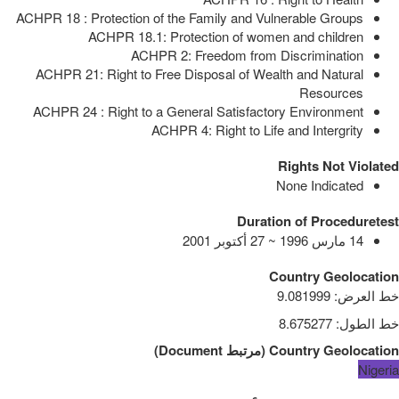
ACHPR 18 : Protection of the Family and Vulnerable Groups
ACHPR 18.1: Protection of women and children
ACHPR 2: Freedom from Discrimination
ACHPR 21: Right to Free Disposal of Wealth and Natural
Resources
ACHPR 24 : Right to a General Satisfactory Environment
ACHPR 4: Right to Life and Intergrity
Rights Not Violated
None Indicated
Duration of Proceduretest
14 مارس 1996 ~ 27 أكتوبر 2001
Country Geolocation
خط العرض
:
9.081999
خط الطول
:
8.675277
Country Geolocation
(
مرتبط
Document
)
Nigeria