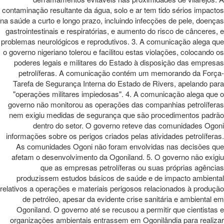
contaminação resultante da água, solo e ar tem tido sérios impactos
na saúde a curto e longo prazo, incluindo infecções de pele, doenças
gastrointestinais e respiratórias, e aumento do risco de cânceres, e
problemas neurológicos e reprodutivos. 3. A comunicação alega que
o governo nigeriano tolerou e facilitou estas violações, colocando os
poderes legais e militares do Estado à disposição das empresas
petrolíferas. A comunicação contém um memorando da Força-
Tarefa de Segurança Interna do Estado de Rivers, apelando para
"operações militares impiedosas". 4. A comunicação alega que o
governo não monitorou as operações das companhias petrolíferas
nem exigiu medidas de segurança que são procedimentos padrão
dentro do setor. O governo reteve das comunidades Ogoni
informações sobre os perigos criados pelas atividades petrolíferas.
As comunidades Ogoni não foram envolvidas nas decisões que
afetam o desenvolvimento da Ogoniland. 5. O governo não exigiu
que as empresas petrolíferas ou suas próprias agências
produzissem estudos básicos de saúde e de impacto ambiental
relativos a operações e materiais perigosos relacionados à produção
de petróleo, apesar da evidente crise sanitária e ambiental em
Ogoniland. O governo até se recusou a permitir que cientistas e
organizações ambientais entrassem em Ogonilândia para realizar