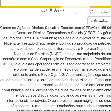
تسجيل الدخول
1 / 16
سابق
التالي
معاينة عادية
155/96 : Centro de Ação de Direitos Sociais e Econômicos (SERAC)
e Centro de Direitos Econômicos e Sociais (CESR) / Nigéria
Resumo dos Fatos 1. A comunicação alega que o governo militar da
Nigéria tem estado diretamente envolvido na produção de petróleo
através da companhia petrolífera estatal, a Empresa Nacional
Nigeriana de Petróleo (NNPC), a acionista majoritária de um
consórcio com a Shell Corporação de Desenvolvimento Petrolífero
(SPDC), e que estas operações têm causado degradação ambiental
e problemas de saúde resultantes da contaminação do meio
ambiente entre o Povo Ogoni. 2. A comunicação alega que o
consórcio petrolífero explorou as reservas de petróleo em Ogoniland
sem nenhum respeito à saúde ou ao meio ambiente das
comunidades locais, eliminando resíduos tóxicos no meio ambiente
e nos cursos d'água locais, violando as normas ambientais
internacionais aplicáveis. O consórcio também negligenciou e/ou
não conseguiu manter suas instalações causando numerosos
derramamentos evitáveis nas proximidades de vilarejos. A