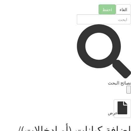
الغاء
احفظ
نصائح البحث
عرض
إضافة كيانات (أو إدخالات)/