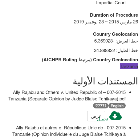
Impartial Court
Duration of Procedure
26 مارس 2015 ~ 28 نوفمبر 2019
Country Geolocation
خط العرض
:
-6.369028
خط الطول
:
34.888822
Country Geolocation
(
مرتبط
AfCHPR Ruling
)
Tanzania
المستندات الأولية
007-2015 – Ally Rajabu and Others v. United Republic of
Tanzania (Separate Opinion by Judge Blaise Tchikaya).pdf
English
؟؟؟؟؟؟
عرض
تحميل
007-2015 - Ally Rajabu et autres c. République Unie de
Tanzanie (Opinion individuelle du Juge Blaise Tchikaya à