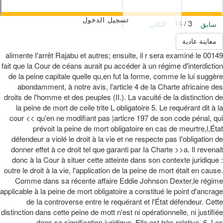
تسجيل الدخول
3 / 14
سابق
التالي
معاينة عادية
00149 alimente I'arrêt Rajabu et autres; ensuite, il r sera examiné le
fait que la Cour de céans aurait pu accéder à un régime d'interdiction
de la peine capitale quelle qu,en fut la forme, comme le lui suggère
abondamment, à notre avis, l'article 4 de la Charte africaine des
droits de l'homme et des peuples (II.). La vacuité de la distinction de
la peine de mort de ceile trite L obligatoire 5. Le requérant dit à la
cour << qu'en ne modifiant pas |articre 197 de son code pénal, qui
prévoit la peine de mort obligatoire en cas de meurtre,l,État
défendeur a violé le droit à la vie et ne respecte pas I'obligation de
donner effet à ce droit tel que garanti par Ia Charte >>a. Il revenait
donc à la Cour à situer cette atteinte dans son contexte juridique :
outre le droit à la vie, l'application de la peine de mort était en cause.
Comme dans sa récente affaire Eddie Johnson Dexter,le régime
applicable à la peine de mort obligatoire a constitué le point d'ancrage
de Ia controverse entre le requérant et l'État défendeur. Cette
distinction dans cette peine de mott n'est ni opérationnelle, ni justifiée
dans sa signification juridique. Elle est très relative. 6. Les