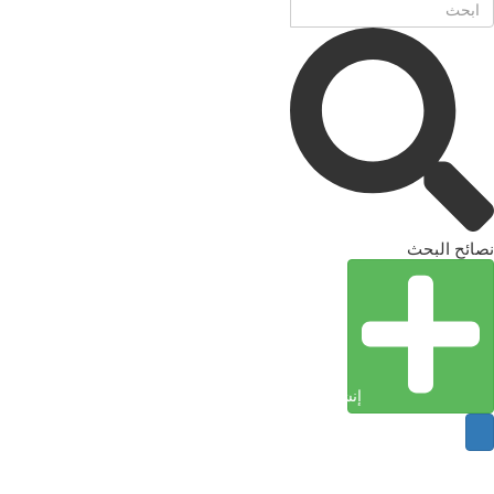
نصائح البحث
إنشاء كيان (إدخال)