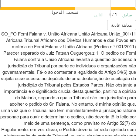
تسجيل الدخول
1 / 8
سابق
التالي
معاينة عادية
001/11_SO_FO Femi Falana v. União Africana União Africana União
Africana Tribunal Africano dos Direitos Humanos e dos Povos em
matéria de Femi Falana v União Africana (Pedido n.º 001/2011)
Parecer separado do Juiz Fatsah Ouguergouz 1. O pedido de Femi
Falana contra a União Africana levanta a questão do acesso à
jurisdição do Tribunal por parte de indivíduos e organizações não
governamentais. Fá-lo ao contestar a legalidade do Artigo 34(6) que
sujeita esse acesso ao depósito de uma declaração de aceitação da
jurisdição do Tribunal pelos Estados Partes. Não obstante a
importância e o significado crucial desta questão, partilho a opinião
da Maioria, segundo a qual o Tribunal não tem jurisdição para
acolher o pedido do Sr. Falana. No entanto, é minha opinião que,
uma vez que o Tribunal não tem manifestamente a jurisdição ratione
personae para ouvir e determinar o pedido, não deveria tê-lo feito por
meio de uma sentença, como previsto no Artigo 52(7) do
Regulamento: em vez disso, o Pedido deveria ter sido rejeitado sem
a intervenção do próprio Tribunal, ou seja, de plano através de uma