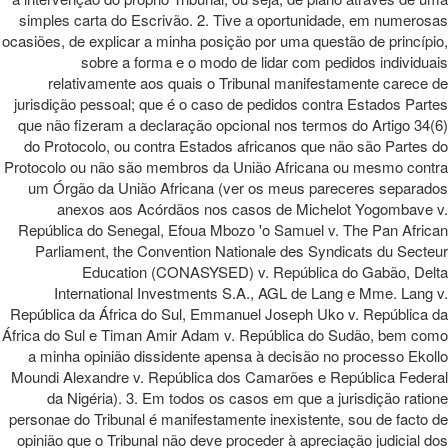
simples carta do Escrivão. 2. Tive a oportunidade, em numerosas
ocasiões, de explicar a minha posição por uma questão de princípio,
sobre a forma e o modo de lidar com pedidos individuais
relativamente aos quais o Tribunal manifestamente carece de
jurisdição pessoal; que é o caso de pedidos contra Estados Partes
que não fizeram a declaração opcional nos termos do Artigo 34(6)
do Protocolo, ou contra Estados africanos que não são Partes do
Protocolo ou não são membros da União Africana ou mesmo contra
um Órgão da União Africana (ver os meus pareceres separados
anexos aos Acórdãos nos casos de Michelot Yogombave v.
República do Senegal, Efoua Mbozo 'o Samuel v. The Pan African
Parliament, the Convention Nationale des Syndicats du Secteur
Education (CONASYSED) v. República do Gabão, Delta
International Investments S.A., AGL de Lang e Mme. Lang v.
República da África do Sul, Emmanuel Joseph Uko v. República da
África do Sul e Timan Amir Adam v. República do Sudão, bem como
a minha opinião dissidente apensa à decisão no processo Ekollo
Moundi Alexandre v. República dos Camarões e República Federal
da Nigéria). 3. Em todos os casos em que a jurisdição ratione
personae do Tribunal é manifestamente inexistente, sou de facto de
opinião que o Tribunal não deve proceder à apreciação judicial dos