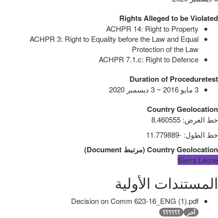
Rights Alleged to be Violated
ACHPR 14: Right to Property
ACHPR 3: Right to Equality before the Law and Equal
Protection of the Law
ACHPR 7.1.c: Right to Defence
Duration of Proceduretest
3 مايو 2016 ~ 3 ديسمبر 2020
Country Geolocation
خط العرض
:
8.460555
خط الطول
:
-11.779889
Country Geolocation
(
مرتبط
Document
)
Sierra Leone
المستندات الأولية
Decision on Comm 623-16_ENG (1).pdf
آخر
؟؟؟؟؟؟