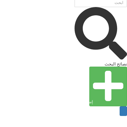
نصائح البحث
إنشاء كيان (إدخال)