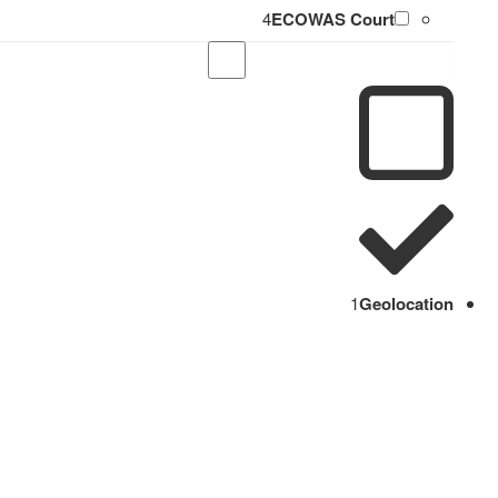
4
ECOWAS Court
1
Geolocation