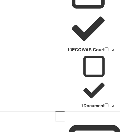
10
ECOWAS Court
1
Document